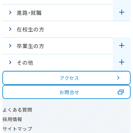
進路・就職
オープンキャンパス
学生の１日
カリキュラム
学校見学バーチャルツアー
在校生の方
国家試験対策
入試情報
学校行事
設置の趣旨・沿革
卒業生の方
資格・進路
WEB出願
出身校
校章・校歌紹介
その他
各種証明書の発行について
学費・奨学金
在校生インタビュー
アクセス
アクセス
高校３年生の方へ
同窓会について
ダブルスクール制度
卒業生インタビュー
学校評価
お問合せ
高校1・２年生の方へ
資料請求
図書室
よくある質問
大学生・社会人の方へ
採用情報
一人暮らし物件について
地域貢献活動
サイトマップ