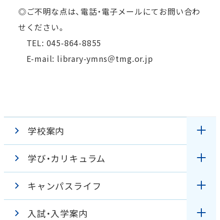
◎ご不明な点は、電話・電子メールにてお問い合わ
せください。
TEL: 045-864-8855
E-mail: library-ymns＠tmg.or.jp
学校案内
学び・カリキュラム
理事長・学校長挨拶
キャンパスライフ
授業
教育理念・アドミッションポリシー
入試・入学案内
キャンパスガイド
臨地実習
特色