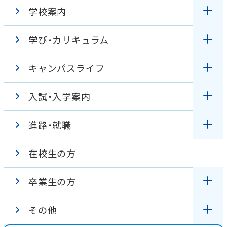
学校案内
学び・カリキュラム
理事長・学校長挨拶
キャンパスライフ
授業
教育理念・アドミッションポリシー
入試・入学案内
キャンパスガイド
臨地実習
特色
進路・就職
オープンキャンパス
学生の１日
カリキュラム
学校見学バーチャルツアー
在校生の方
国家試験対策
入試情報
学校行事
設置の趣旨・沿革
卒業生の方
資格・進路
WEB出願
出身校
校章・校歌紹介
その他
各種証明書の発行について
学費・奨学金
在校生インタビュー
アクセス