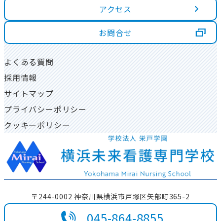
アクセス
高校３年生の方へ
同窓会について
ダブルスクール制度
卒業生インタビュー
学校評価
お問合せ
高校1・２年生の方へ
資料請求
図書室
よくある質問
大学生・社会人の方へ
採用情報
一人暮らし物件について
地域貢献活動
サイトマップ
プライバシーポリシー
クッキーポリシー
〒244-0002 神奈川県横浜市戸塚区矢部町365-2
045-864-8855