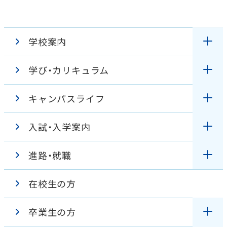
学校案内
学び・カリキュラム
理事長・学校長挨拶
キャンパスライフ
授業
教育理念・アドミッションポリシー
入試・入学案内
キャンパスガイド
臨地実習
特色
進路・就職
オープンキャンパス
学生の１日
カリキュラム
学校見学バーチャルツアー
在校生の方
国家試験対策
入試情報
学校行事
設置の趣旨・沿革
卒業生の方
資格・進路
WEB出願
出身校
校章・校歌紹介