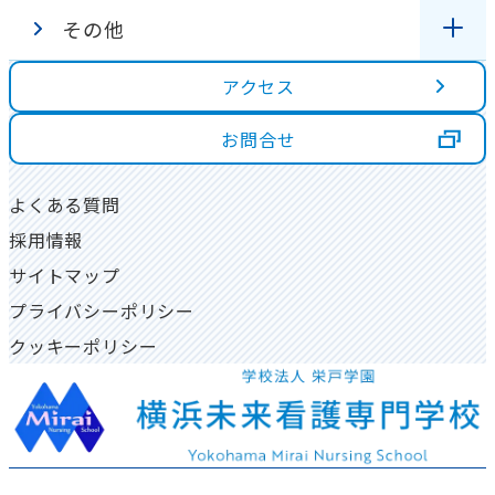
その他
各種証明書の発行について
学費・奨学金
在校生インタビュー
アクセス
アクセス
高校３年生の方へ
同窓会について
ダブルスクール制度
卒業生インタビュー
学校評価
お問合せ
高校1・２年生の方へ
資料請求
図書室
よくある質問
大学生・社会人の方へ
採用情報
一人暮らし物件について
地域貢献活動
サイトマップ
プライバシーポリシー
クッキーポリシー