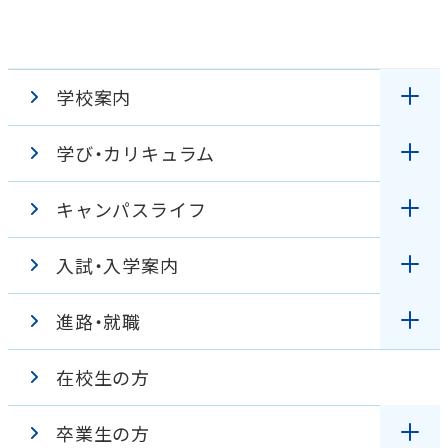
学校案内
学び・カリキュラム
理事長・学校長挨拶
キャンパスライフ
授業
教育理念・アドミッションポリシー
入試・入学案内
キャンパスガイド
臨地実習
特色
進路・就職
オープンキャンパス
学生の１日
カリキュラム
学校見学バーチャルツアー
在校生の方
国家試験対策
入試情報
学校行事
設置の趣旨・沿革
卒業生の方
資格・進路
WEB出願
出身校