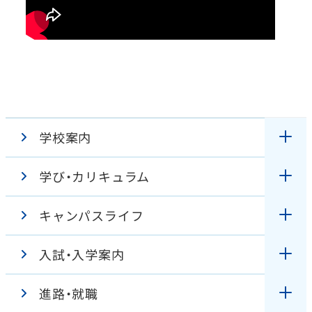
学校案内
学び・カリキュラム
理事長・学校長挨拶
キャンパスライフ
授業
教育理念・アドミッションポリシー
入試・入学案内
キャンパスガイド
臨地実習
特色
進路・就職
オープンキャンパス
学生の１日
カリキュラム
学校見学バーチャルツアー