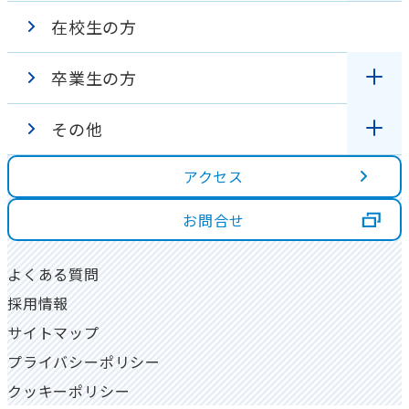
在校生の方
国家試験対策
入試情報
学校行事
設置の趣旨・沿革
卒業生の方
資格・進路
WEB出願
出身校
校章・校歌紹介
その他
各種証明書の発行について
学費・奨学金
在校生インタビュー
アクセス
アクセス
高校３年生の方へ
同窓会について
ダブルスクール制度
卒業生インタビュー
学校評価
お問合せ
高校1・２年生の方へ
資料請求
図書室
よくある質問
大学生・社会人の方へ
採用情報
一人暮らし物件について
地域貢献活動
サイトマップ
プライバシーポリシー
クッキーポリシー