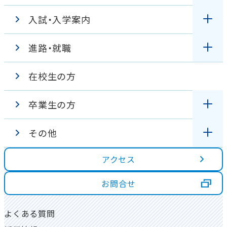
入試・入学案内
キャンパスガイド
臨地実習
特色
進路・就職
オープンキャンパス
学生の１日
カリキュラム
学校見学バーチャルツアー
在校生の方
国家試験対策
入試情報
学校行事
設置の趣旨・沿革
卒業生の方
資格・進路
WEB出願
出身校
校章・校歌紹介
その他
各種証明書の発行について
学費・奨学金
在校生インタビュー
アクセス
アクセス
高校３年生の方へ
同窓会について
ダブルスクール制度
卒業生インタビュー
学校評価
お問合せ
高校1・２年生の方へ
資料請求
図書室
よくある質問
大学生・社会人の方へ