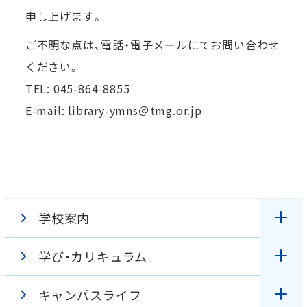
申し上げます。
ご不明な点は、電話・電子メールにてお問い合わせ
ください。
TEL: 045-864-8855
E-mail: library-ymns＠tmg.or.jp
学校案内
学び・カリキュラム
理事長・学校長挨拶
キャンパスライフ
授業
教育理念・アドミッションポリシー