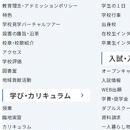
教育理念・アドミッションポリシー
学生の１日
特色
学校行事
学校見学バーチャルツアー
出身校
設置の趣旨・沿革
在校生イン
校章・校歌紹介
卒業生イン
アクセス
入試・
学校評価
図書室
オープンキ
地域貢献活動
入試情報
WEB出願
学び・カリキュラム
学費・奨学金
授業
ダブルスク
臨地実習
資料請求
カリキュラム
一人暮らし